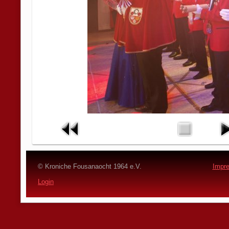
© Kroniche Fousanaocht 1964 e.V.
Impr
Login