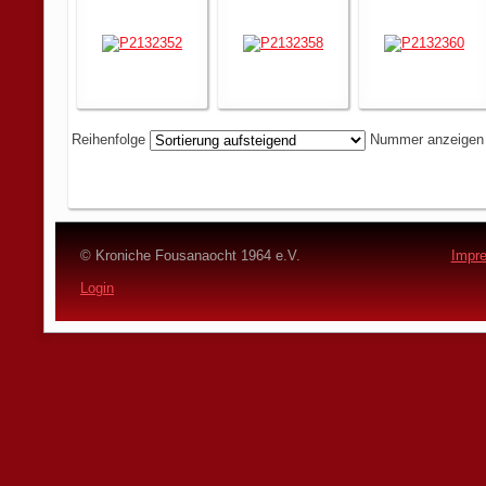
Reihenfolge
Nummer anzeige
© Kroniche Fousanaocht 1964 e.V.
Impr
Login