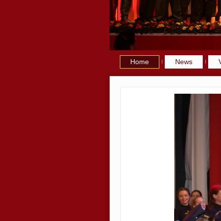
Home
News