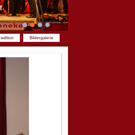
radition
Bildergalerie