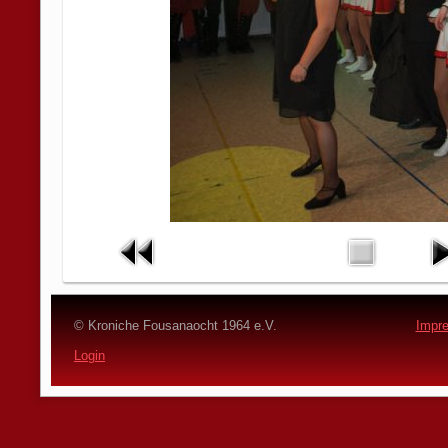
© Kroniche Fousanaocht 1964 e.V.
Impr
Login